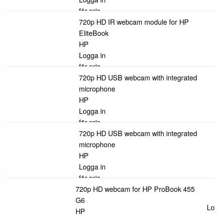
för pris
720p HD IR webcam module for HP
EliteBook
HP
Logga in
för pris
720p HD USB webcam with integrated
microphone
HP
Logga in
för pris
720p HD USB webcam with integrated
microphone
HP
Logga in
för pris
720p HD webcam for HP ProBook 455
G6
Log
HP