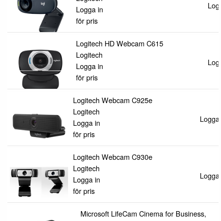
Logg
Logga in
för pris
Logitech HD Webcam C615
Logitech
Logg
Logga in
för pris
Logitech Webcam C925e
Logitech
Logga i
Logga in
för pris
Logitech Webcam C930e
Logitech
Logga i
Logga in
för pris
Microsoft LifeCam Cinema for Business,