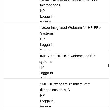
microphones
HP
Logga in
för pris
1080p Integrated Webcam for HP RP9
Systems
HP
Logga in
för pris
1MP 720p HD USB webcam for HP
systems
L
HP
Logga in
för pris
1MP HD webcam, 65mm x 6mm
dimensions no MIC
HP
Logga in
för pris