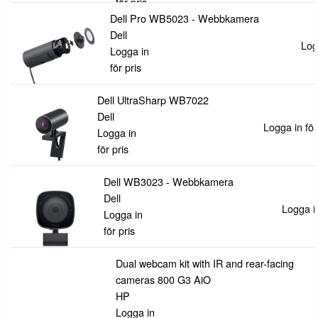
för pris
Dell Pro WB5023 - Webbkamera
Dell
Log
Logga in
för pris
Dell UltraSharp WB7022
Dell
Logga in för
Logga in
för pris
Dell WB3023 - Webbkamera
Dell
Logga in
Logga in
för pris
Dual webcam kit with IR and rear-facing
cameras 800 G3 AiO
HP
Logga in