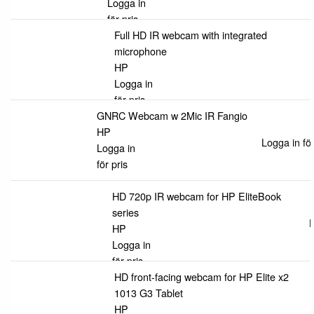
Logga in
för pris
Full HD IR webcam with integrated
microphone
HP
Logga in
för pris
GNRC Webcam w 2Mic IR Fangio
HP
Logga in för
Logga in
för pris
HD 720p IR webcam for HP EliteBook
series
L
HP
Logga in
för pris
HD front-facing webcam for HP Elite x2
1013 G3 Tablet
HP