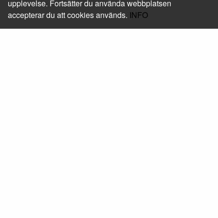
upplevelse. Fortsätter du använda webbplatsen
accepterar du att cookies används.
INFO
Foxway Sweden AB
Läs mer om oss
Kontakt
+46 (0) 10-205 05 50
shop@foxway.com
Hitta hit
Mera
Beställ skrivarservice
Följ oss
Facebook
Linkedin