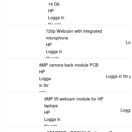
14 G6
HP
Logga in
för pris
720p Webcam with integrated
microphone
Log
HP
Logga in
för pris
8MP camera back module PCB
HP
Logga in för p
Logga
in för
pris
9MP IR webcam module for HP
laptops
Logga 
HP
Logga in
för pris