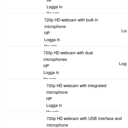
Logga in
för pris
720p HD webcam with built-in
microphone
Log
HP
Logga in
för pris
720p HD webcam with dual
microphones
Logga
HP
Logga in
för pris
720p HD webcam with integrated
microphone
HP
Logga in
för pris
720p HD webcam with USB interface and
microphone