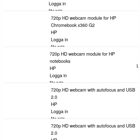
Logga in
för pris
720p HD webcam module for HP
Chromebook x360 G2
HP
Logga in
för pris
720p HD webcam module for HP
notebooks
L
HP
Logga in
för pris
720p HD webcam with autofocus and USB
2.0
HP
Logga in
för pris
720p HD webcam with autofocus and USB
2.0
HP