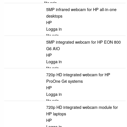
för pris
5MP infrared webcam for HP all-in-one
desktops
HP
Logga in
för pris
5MP integrated webcam for HP EON 800
G6 AIO
HP
Logga in
för pris
720p HD integrated webcam for HP
ProOne G4 systems
HP
Logga in
för pris
720p HD integrated webcam module for
HP laptops
HP
Logga in