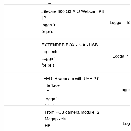
för pris
EliteOne 800 G3 AIO Webcam Kit
HP
Logga in för
Logga in
för pris
EXTENDER BOX - N/A - USB
Logitech
Logga in f
Logga in
för pris
FHD IR webcam with USB 2.0
interface
Logga 
HP
Logga in
för pris
Front PCB camera module, 2
Megapixels
Logg
HP