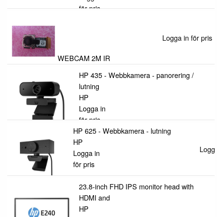
för pris
Logga in för pris
WEBCAM 2M IR
HP
HP 435 - Webbkamera - panorering /
Logga
lutning
in för
HP
pris
Logga in
för pris
HP 625 - Webbkamera - lutning
HP
Logga
Logga in
för pris
23.8-inch FHD IPS monitor head with
HDMI and
HP