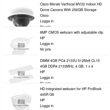
Cisco Meraki Varifocal MV22 Indoor HD
Dome Camera With 256GB Storage
Cisco
Logga in
för pris
8MP CMOS webcam with adjustable clip
HP
Logga in
för pris
DIMM 4GB PC4-2133U 512Mx8 CL15
4GB DDR4 2133MHz, 4 GB, 1 x 4
HP
Logga in
för pris
HD integrated webcam for HP ProBook
445R G6
HP
Logga in