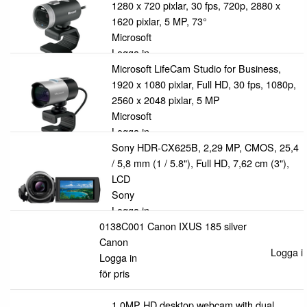
1280 x 720 pixlar, 30 fps, 720p, 2880 x
1620 pixlar, 5 MP, 73°
Microsoft
Logga in
för pris
Microsoft LifeCam Studio for Business,
1920 x 1080 pixlar, Full HD, 30 fps, 1080p,
2560 x 2048 pixlar, 5 MP
Microsoft
Logga in
för pris
Sony HDR-CX625B, 2,29 MP, CMOS, 25,4
/ 5,8 mm (1 / 5.8"), Full HD, 7,62 cm (3"),
LCD
Sony
Logga in
0138C001 Canon IXUS 185 silver
för pris
Canon
Logga in
Logga in
för pris
1.0MP HD desktop webcam with dual