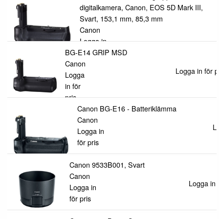
digitalkamera, Canon, EOS 5D Mark III,
Svart, 153,1 mm, 85,3 mm
Canon
Logga in
BG-E14 GRIP MSD
för pris
Canon
Logga in för p
Logga
in för
pris
Canon BG-E16 - Batteriklämma
Canon
Lo
Logga in
för pris
Canon 9533B001, Svart
Canon
Logga in f
Logga in
för pris