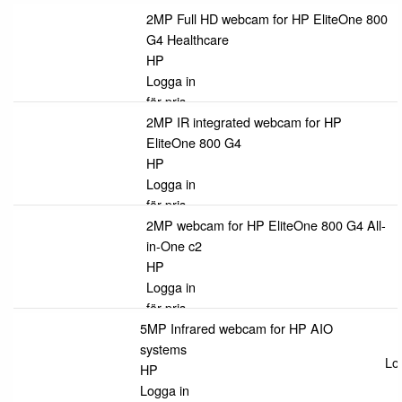
2MP Full HD webcam for HP EliteOne 800
G4 Healthcare
HP
Logga in
för pris
2MP IR integrated webcam for HP
EliteOne 800 G4
HP
Logga in
för pris
2MP webcam for HP EliteOne 800 G4 All-
in-One c2
HP
Logga in
för pris
5MP Infrared webcam for HP AIO
systems
Log
HP
Logga in