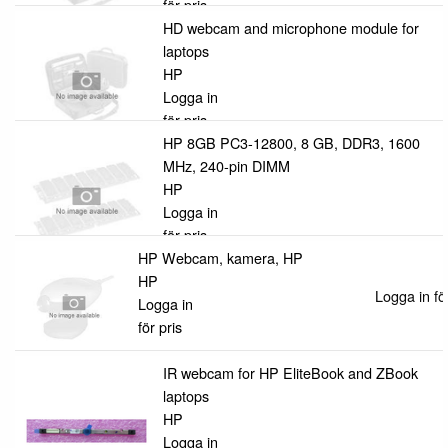
för pris
HD webcam and microphone module for
laptops
HP
Logga in
för pris
HP 8GB PC3-12800, 8 GB, DDR3, 1600
MHz, 240-pin DIMM
HP
Logga in
för pris
HP Webcam, kamera, HP
HP
Logga in för
Logga in
för pris
IR webcam for HP EliteBook and ZBook
laptops
HP
Logga in