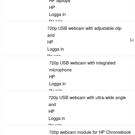
HP laptops
HP
Logga in
för pris
720p USB webcam with adjustable clip
and
Lo
HP
Logga in
för pris
720p USB webcam with integrated
microphone
HP
Logga in
för pris
720p USB webcam with ultra-wide angle
and
HP
Logga in
för pris
720p webcam module for HP Chromebook