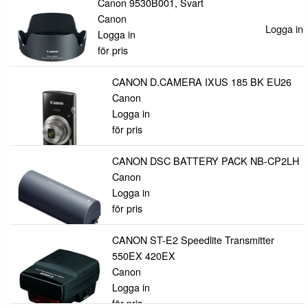
Canon 9530B001, Svart
Canon
Logga in f
Logga in
för pris
CANON D.CAMERA IXUS 185 BK EU26
Canon
Logga in
för pris
CANON DSC BATTERY PACK NB-CP2LH
Canon
Logga in
för pris
CANON ST-E2 Speedlite Transmitter
550EX 420EX
Canon
Logga in
för pris