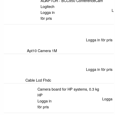
ADAPTOR - BCC950 ConferenceCam
Logitech
Lo
Logga in
för pris
Logga in för pris
Apt10 Camera 1M
HP
Logga
in för
Logga in för pris
pris
Cable Lcd Fhdc
HP
Camera board for HP systems, 0.3 kg
Logga
HP
in för
Logga in
Logga in
pris
för pris