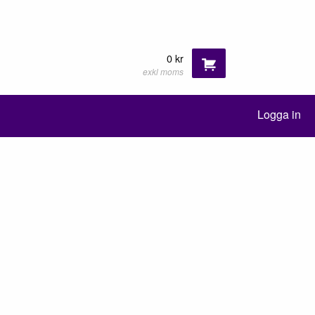
0 kr
exkl moms
Logga in