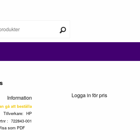
s
Logga in för pris
Information
kan gå att beställa
Tillverkare
HP
rtnr
722843-001
Visa som PDF