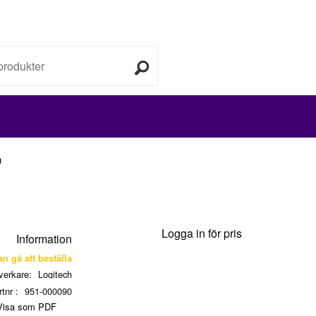
h
Logga in för pris
Information
kan gå att beställa
lverkare
Logitech
rtnr
951-000090
Visa som PDF