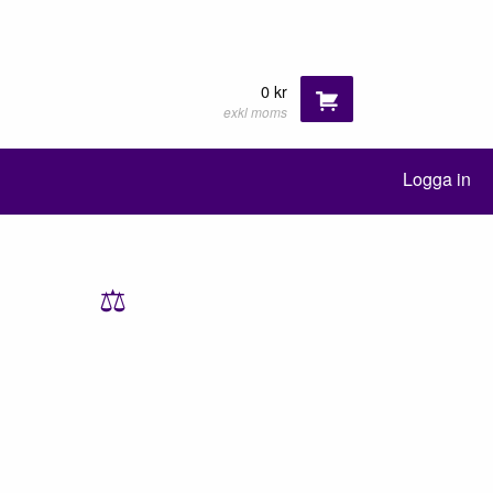
0 kr
exkl moms
Logga in
⚖