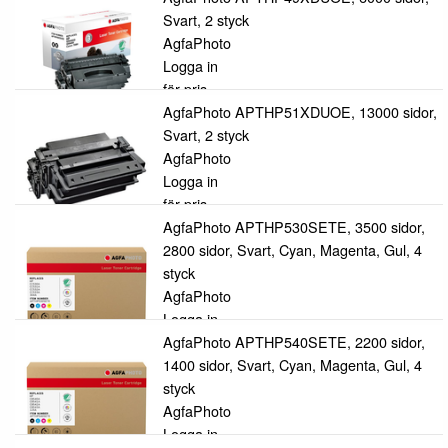
Svart, 2 styck
AgfaPhoto
Logga in
för pris
AgfaPhoto APTHP51XDUOE, 13000 sidor,
Svart, 2 styck
AgfaPhoto
Logga in
för pris
AgfaPhoto APTHP530SETE, 3500 sidor,
2800 sidor, Svart, Cyan, Magenta, Gul, 4
styck
AgfaPhoto
Logga in
för pris
AgfaPhoto APTHP540SETE, 2200 sidor,
1400 sidor, Svart, Cyan, Magenta, Gul, 4
styck
AgfaPhoto
Logga in