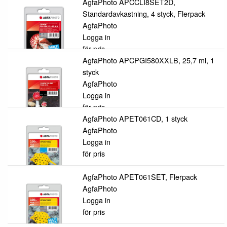
AgfaPhoto APCCLI8SET2D,
Standardavkastning, 4 styck, Flerpack
AgfaPhoto
Logga in
för pris
AgfaPhoto APCPGI580XXLB, 25,7 ml, 1
styck
AgfaPhoto
Logga in
för pris
AgfaPhoto APET061CD, 1 styck
AgfaPhoto
Logga in
för pris
AgfaPhoto APET061SET, Flerpack
AgfaPhoto
Logga in
för pris