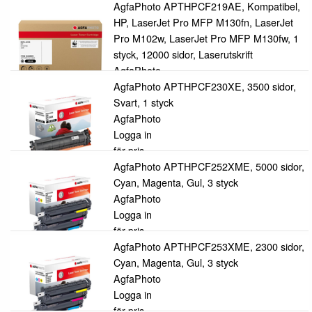
för pris
AgfaPhoto APTHPCF219AE, Kompatibel,
HP, LaserJet Pro MFP M130fn, LaserJet
Pro M102w, LaserJet Pro MFP M130fw, 1
styck, 12000 sidor, Laserutskrift
AgfaPhoto
Logga in
AgfaPhoto APTHPCF230XE, 3500 sidor,
för pris
Svart, 1 styck
AgfaPhoto
Logga in
för pris
AgfaPhoto APTHPCF252XME, 5000 sidor,
Cyan, Magenta, Gul, 3 styck
AgfaPhoto
Logga in
för pris
AgfaPhoto APTHPCF253XME, 2300 sidor,
Cyan, Magenta, Gul, 3 styck
AgfaPhoto
Logga in
för pris