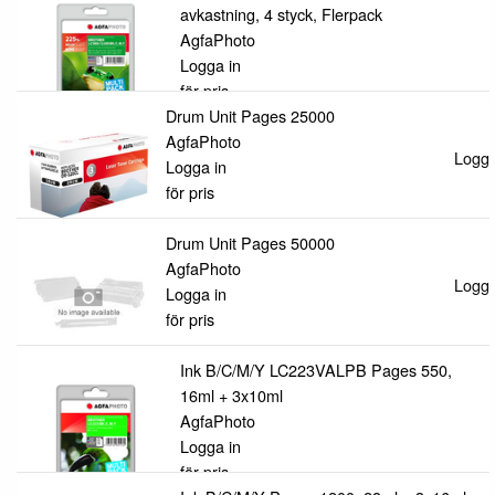
avkastning, 4 styck, Flerpack
AgfaPhoto
Logga in
för pris
Drum Unit Pages 25000
AgfaPhoto
Logga 
Logga in
för pris
Drum Unit Pages 50000
AgfaPhoto
Logga 
Logga in
för pris
Ink B/C/M/Y LC223VALPB Pages 550,
16ml + 3x10ml
AgfaPhoto
Logga in
för pris