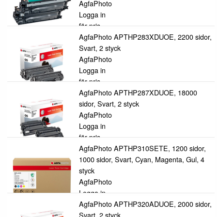
AgfaPhoto
Logga in
för pris
AgfaPhoto APTHP283XDUOE, 2200 sidor,
Svart, 2 styck
AgfaPhoto
Logga in
för pris
AgfaPhoto APTHP287XDUOE, 18000
sidor, Svart, 2 styck
AgfaPhoto
Logga in
för pris
AgfaPhoto APTHP310SETE, 1200 sidor,
1000 sidor, Svart, Cyan, Magenta, Gul, 4
styck
AgfaPhoto
Logga in
för pris
AgfaPhoto APTHP320ADUOE, 2000 sidor,
Svart, 2 styck