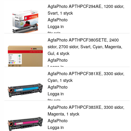
AgfaPhoto APTHPCF294AE, 1200 sidor,
Svart, 1 styck
AgfaPhoto
Logga in
för pris
AgfaPhoto APTHPCF380SETE, 2400
sidor, 2700 sidor, Svart, Cyan, Magenta,
Gul, 4 styck
AgfaPhoto
Logga in
för pris
AgfaPhoto APTHPCF381XE, 3300 sidor,
Cyan, 1 styck
AgfaPhoto
Logga in
för pris
AgfaPhoto APTHPCF383XE, 3300 sidor,
Magenta, 1 styck
AgfaPhoto
Logga in