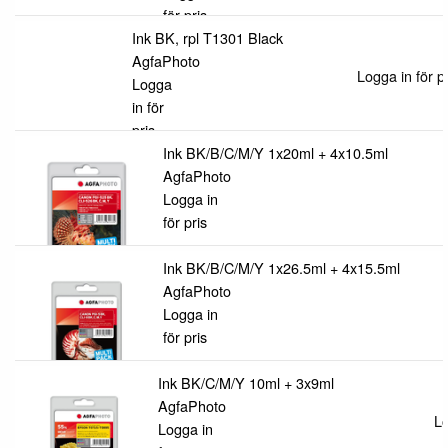
för pris
Ink BK, rpl T1301 Black
AgfaPhoto
Logga in för pr
Logga
in för
pris
Ink BK/B/C/M/Y 1x20ml + 4x10.5ml
AgfaPhoto
Logga in
för pris
Ink BK/B/C/M/Y 1x26.5ml + 4x15.5ml
AgfaPhoto
Logga in
för pris
Ink BK/C/M/Y 10ml + 3x9ml
AgfaPhoto
Lo
Logga in