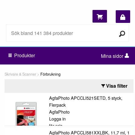
Produkter
Mina sidor
Skrivare & Scanner
Förbrukning
Visa filter
AgfaPhoto APCCLI521SETD, 5 styck,
Flerpack
AgfaPhoto
Logga in
för pris
AgfaPhoto APCCLI581XXLBK, 11,7 ml, 1