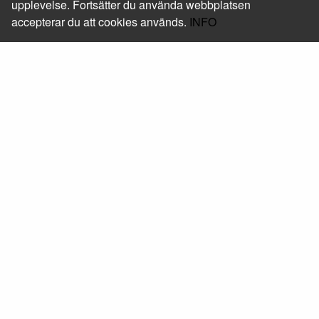
upplevelse. Fortsätter du använda webbplatsen
accepterar du att cookies används.
INFO
Foxway Sweden AB
Läs mer om oss
Kontakt
+46 (0) 10-205 05 50
shop@foxway.com
Hitta hit
Mera
Beställ skrivarservice
Följ oss
Facebook
Linkedin