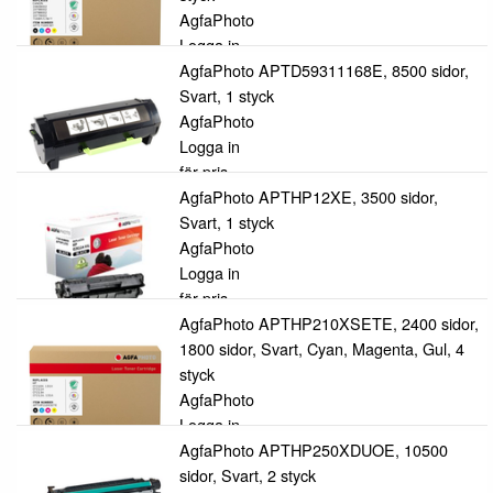
AgfaPhoto
Logga in
för pris
AgfaPhoto APTD59311168E, 8500 sidor,
Svart, 1 styck
AgfaPhoto
Logga in
för pris
AgfaPhoto APTHP12XE, 3500 sidor,
Svart, 1 styck
AgfaPhoto
Logga in
för pris
AgfaPhoto APTHP210XSETE, 2400 sidor,
1800 sidor, Svart, Cyan, Magenta, Gul, 4
styck
AgfaPhoto
Logga in
för pris
AgfaPhoto APTHP250XDUOE, 10500
sidor, Svart, 2 styck