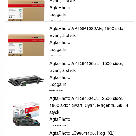
Svart, 2 styck
AgfaPhoto
Logga in
för pris
AgfaPhoto APTSP1082AE, 1500 sidor,
Svart, 2 styck
AgfaPhoto
Logga in
för pris
AgfaPhoto APTSP406BE, 1500 sidor,
Svart, 2 styck
AgfaPhoto
Logga in
för pris
AgfaPhoto APTSP504CE, 2500 sidor,
1800 sidor, Svart, Cyan, Magenta, Gul, 4
styck
AgfaPhoto
Logga in
för pris
AgfaPhoto LC980/1100, Hög (XL)