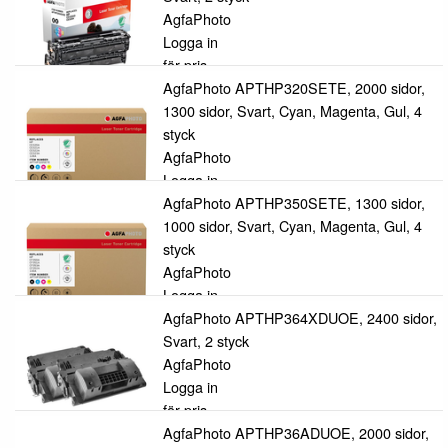
AgfaPhoto
Logga in
för pris
AgfaPhoto APTHP320SETE, 2000 sidor,
1300 sidor, Svart, Cyan, Magenta, Gul, 4
styck
AgfaPhoto
Logga in
för pris
AgfaPhoto APTHP350SETE, 1300 sidor,
1000 sidor, Svart, Cyan, Magenta, Gul, 4
styck
AgfaPhoto
Logga in
för pris
AgfaPhoto APTHP364XDUOE, 2400 sidor,
Svart, 2 styck
AgfaPhoto
Logga in
för pris
AgfaPhoto APTHP36ADUOE, 2000 sidor,