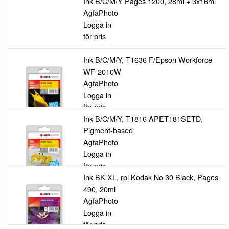
Ink B/C/M/Y Pages 1200, 28ml + 3x16ml
AgfaPhoto
Logga in
för pris
Ink B/C/M/Y, T1636 F/Epson Workforce
WF-2010W
AgfaPhoto
Logga in
för pris
Ink B/C/M/Y, T1816 APET181SETD,
Pigment-based
AgfaPhoto
Logga in
för pris
Ink BK XL, rpl Kodak No 30 Black, Pages
490, 20ml
AgfaPhoto
Logga in
för pris