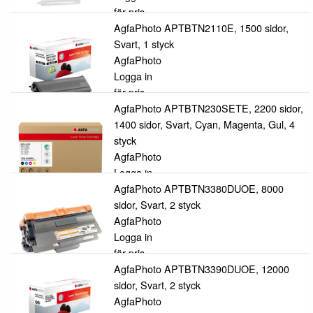
för pris
AgfaPhoto APTBTN2110E, 1500 sidor,
Svart, 1 styck
AgfaPhoto
Logga in
för pris
AgfaPhoto APTBTN230SETE, 2200 sidor,
1400 sidor, Svart, Cyan, Magenta, Gul, 4
styck
AgfaPhoto
Logga in
för pris
AgfaPhoto APTBTN3380DUOE, 8000
sidor, Svart, 2 styck
AgfaPhoto
Logga in
för pris
AgfaPhoto APTBTN3390DUOE, 12000
sidor, Svart, 2 styck
AgfaPhoto