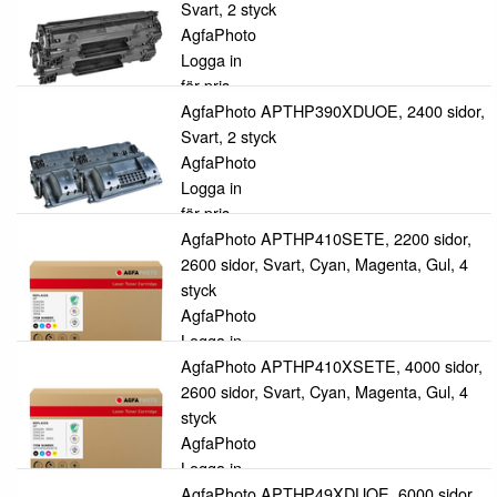
Svart, 2 styck
AgfaPhoto
Logga in
för pris
AgfaPhoto APTHP390XDUOE, 2400 sidor,
Svart, 2 styck
AgfaPhoto
Logga in
för pris
AgfaPhoto APTHP410SETE, 2200 sidor,
2600 sidor, Svart, Cyan, Magenta, Gul, 4
styck
AgfaPhoto
Logga in
för pris
AgfaPhoto APTHP410XSETE, 4000 sidor,
2600 sidor, Svart, Cyan, Magenta, Gul, 4
styck
AgfaPhoto
Logga in
för pris
AgfaPhoto APTHP49XDUOE, 6000 sidor,