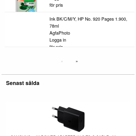
för pris
Ink BK/C/M/Y, HP No. 920 Pages 1.900,
78ml
AgfaPhoto
Logga in
för pris
Senast sålda