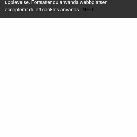
upplevelse. Fortsätter du använda webbplatsen
accepterar du att cookies används.
INFO
Foxway Sweden AB
Läs mer om oss
Kontakt
+46 (0) 10-205 05 50
shop@foxway.com
Hitta hit
Mera
Beställ skrivarservice
Följ oss
Facebook
Linkedin