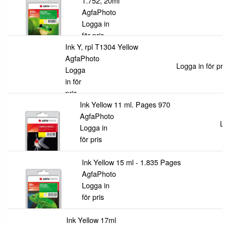
1.752, 20ml
AgfaPhoto
Logga in
för pris
Ink Y, rpl T1304 Yellow
AgfaPhoto
Logga in för pri
Logga
in för
pris
Ink Yellow 11 ml. Pages 970
AgfaPhoto
L
Logga in
för pris
Ink Yellow 15 ml - 1.835 Pages
AgfaPhoto
Logga in
för pris
Ink Yellow 17ml