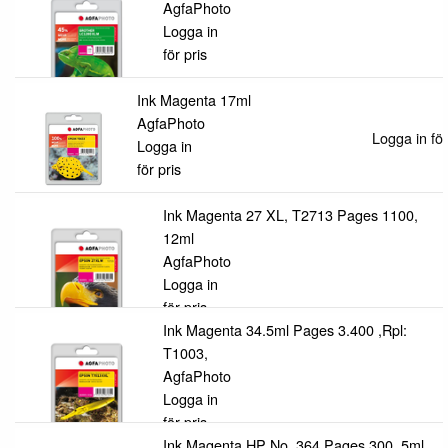
AgfaPhoto
Logga in
för pris
Ink Magenta 17ml
AgfaPhoto
Logga in för
Logga in
för pris
Ink Magenta 27 XL, T2713 Pages 1100,
12ml
AgfaPhoto
Logga in
för pris
Ink Magenta 34.5ml Pages 3.400 ,Rpl:
T1003,
AgfaPhoto
Logga in
för pris
Ink Magenta HP No. 364 Pages 300, 5ml