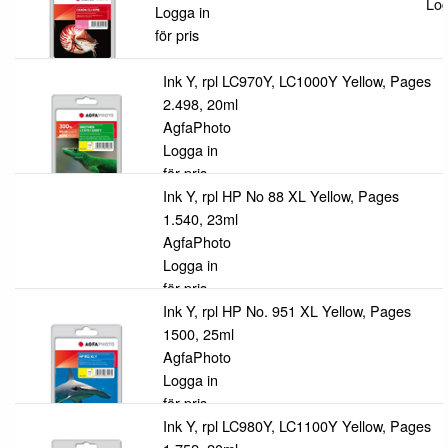
Log
Logga in
för pris
Ink Y, rpl LC970Y, LC1000Y Yellow, Pages
2.498, 20ml
AgfaPhoto
Logga in
för pris
Ink Y, rpl HP No 88 XL Yellow, Pages
1.540, 23ml
AgfaPhoto
Logga in
för pris
Ink Y, rpl HP No. 951 XL Yellow, Pages
1500, 25ml
AgfaPhoto
Logga in
för pris
Ink Y, rpl LC980Y, LC1100Y Yellow, Pages