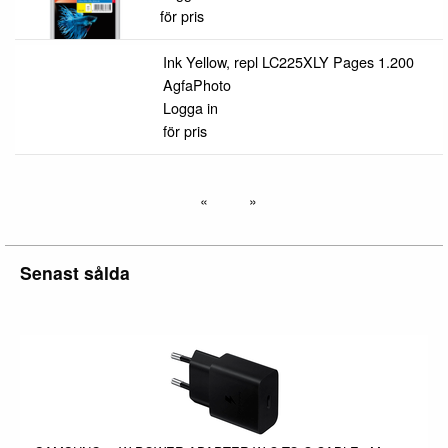
för pris
Ink Yellow, repl LC225XLY Pages 1.200
AgfaPhoto
Logga in
för pris
Senast sålda