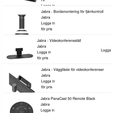
Logga in
för pris
Jabra - Bordsmontering för fjärrkontroll
Jabra
Logga in
för pris
Jabra - Videokonferensställ
Jabra
Logga i
Logga in
för pris
Jabra - Väggfäste för videokonferenser
Jabra
Logga in
för pris
Jabra PanaCast 50 Remote Black
Jabra
Logga in