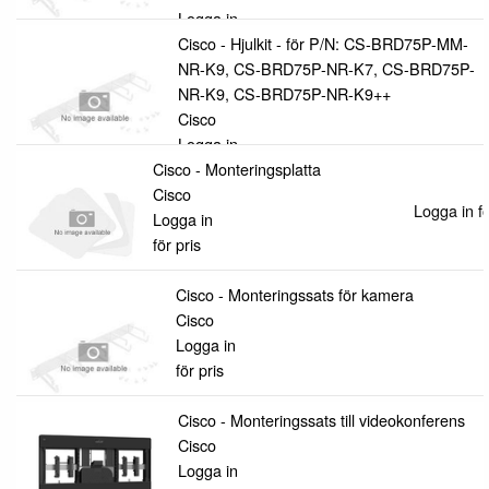
Logga in
för pris
Cisco - Hjulkit - för P/N: CS-BRD75P-MM-
NR-K9, CS-BRD75P-NR-K7, CS-BRD75P-
NR-K9, CS-BRD75P-NR-K9++
Cisco
Logga in
Cisco - Monteringsplatta
för pris
Cisco
Logga in fö
Logga in
för pris
Cisco - Monteringssats för kamera
Cisco
Logga in
för pris
Cisco - Monteringssats till videokonferens
Cisco
Logga in