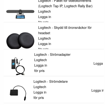
Logitech - Paket för videokonferens
(Logitech Tap IP, Logitech Rally Bar)
Logitech
Logga in
för pris
Logitech - Skydd till öronsnäckor för
headset
Logitech
Logga in
för pris
Logitech - Strömadapter
Logitech
Logga in
Logga in
för pris
Logitech - Strömdelare
Logitech
Logga in 
Logga in
för pris