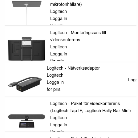
mikrofonhållare)
Logitech
Logga in
för pris
Logitech - Monteringssats till
videokonferens
Logitech
Logga in
för pris
Logitech - Nätverksadapter
Logitech
Logga
Logga in
för pris
Logitech - Paket för videokonferens
(Logitech Tap IP, Logitech Rally Bar Mini)
Logitech
Logga in
för pris