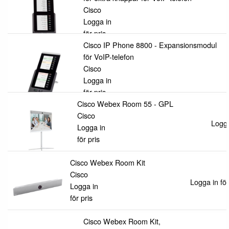
Cisco
Logga in
för pris
Cisco IP Phone 8800 - Expansionsmodul
för VoIP-telefon
Cisco
Logga in
för pris
Cisco Webex Room 55 - GPL
Cisco
Logga
Logga in
för pris
Cisco Webex Room Kit
Cisco
Logga in för
Logga in
för pris
Cisco Webex Room Kit,