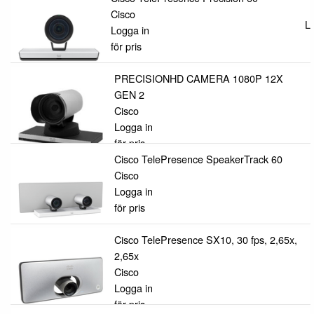
Cisco
Lo
Logga in
för pris
PRECISIONHD CAMERA 1080P 12X
GEN 2
Cisco
Logga in
för pris
Cisco TelePresence SpeakerTrack 60
Cisco
Logga in
för pris
Cisco TelePresence SX10, 30 fps, 2,65x,
2,65x
Cisco
Logga in
för pris