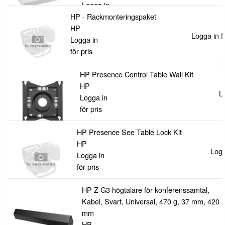
Logga in
HP - Rackmonteringspaket
för pris
HP
Logga in fö
Logga in
för pris
HP Presence Control Table Wall Kit
HP
L
Logga in
för pris
HP Presence See Table Lock Kit
HP
Logg
Logga in
för pris
HP Z G3 högtalare för konferenssamtal,
Kabel, Svart, Universal, 470 g, 37 mm, 420
mm
HP