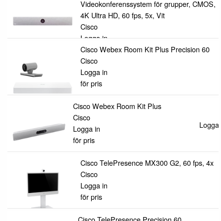
Videokonferenssystem för grupper, CMOS,
4K Ultra HD, 60 fps, 5x, Vit
Cisco
Logga in
för pris
Cisco Webex Room Kit Plus Precision 60
Cisco
Logga in
för pris
Cisco Webex Room Kit Plus
Cisco
Logga i
Logga in
för pris
Cisco TelePresence MX300 G2, 60 fps, 4x
Cisco
Logga in
för pris
Cisco TelePresence Precision 60