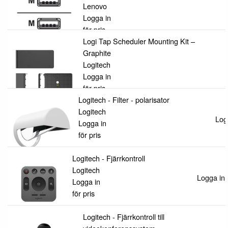
Lenovo
Logga in
för pris
Logi Tap Scheduler Mounting Kit –
Graphite
Logitech
Logga in
för pris
Logitech - Filter - polarisator
Logitech
Logg
Logga in
för pris
Logitech - Fjärrkontroll
Logitech
Logga in f
Logga in
för pris
Logitech - Fjärrkontroll till