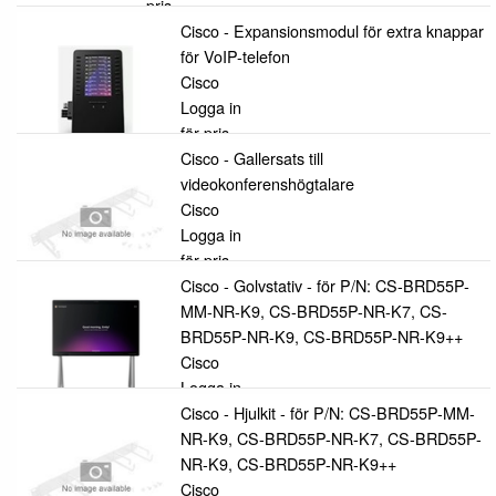
pris
Cisco - Expansionsmodul för extra knappar
för VoIP-telefon
Cisco
Logga in
för pris
Cisco - Gallersats till
videokonferenshögtalare
Cisco
Logga in
för pris
Cisco - Golvstativ - för P/N: CS-BRD55P-
MM-NR-K9, CS-BRD55P-NR-K7, CS-
BRD55P-NR-K9, CS-BRD55P-NR-K9++
Cisco
Logga in
för pris
Cisco - Hjulkit - för P/N: CS-BRD55P-MM-
NR-K9, CS-BRD55P-NR-K7, CS-BRD55P-
NR-K9, CS-BRD55P-NR-K9++
Cisco