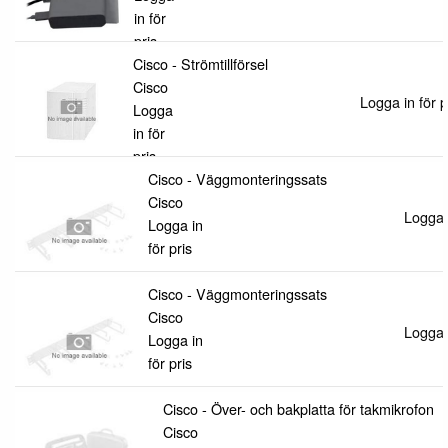
in för
pris
Cisco - Strömtillförsel
Cisco
Logga in för p
Logga
in för
pris
Cisco - Väggmonteringssats
Cisco
Logga i
Logga in
för pris
Cisco - Väggmonteringssats
Cisco
Logga i
Logga in
för pris
Cisco - Över- och bakplatta för takmikrofon
Cisco