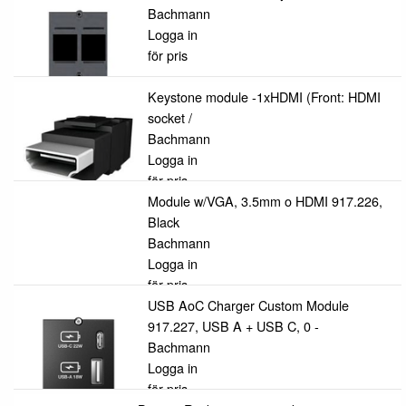
Bachmann
Logga in
för pris
Keystone module -1xHDMI (Front: HDMI
socket /
Bachmann
Logga in
för pris
Module w/VGA, 3.5mm o HDMI 917.226,
Black
Bachmann
Logga in
för pris
USB AoC Charger Custom Module
917.227, USB A + USB C, 0 -
Bachmann
Logga in
för pris