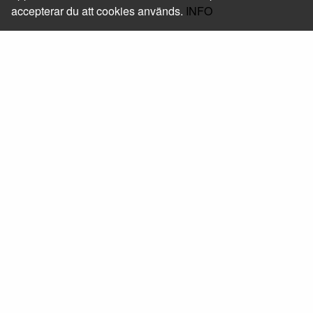
accepterar du att cookies används.
INFO
Foxway Sweden AB
Läs mer om oss
Kontakt
+46 (0) 10-205 05 50
shop@foxway.com
Hitta hit
Mera
Beställ skrivarservice
Följ oss
Facebook
Linkedin