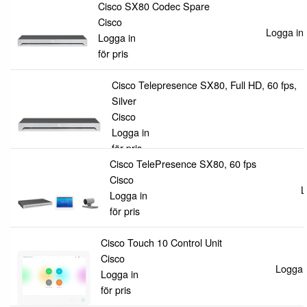
Cisco SX80 Codec Spare
Cisco
Logga in 
Logga in
för pris
Cisco Telepresence SX80, Full HD, 60 fps,
Silver
Cisco
Logga in
för pris
Cisco TelePresence SX80, 60 fps
Cisco
L
Logga in
för pris
Cisco Touch 10 Control Unit
Cisco
Logga i
Logga in
för pris