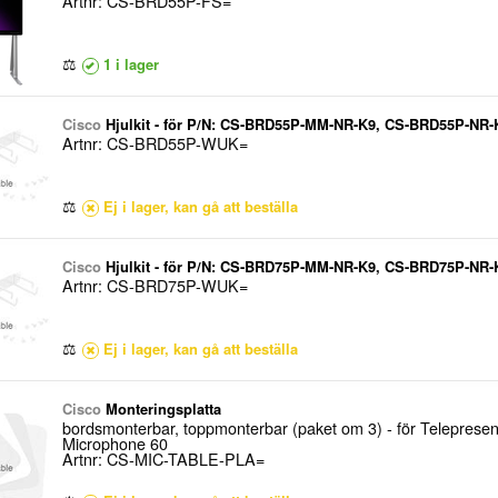
Artnr: CS-BRD55P-FS=
⚖
1 i lager
Cisco
Hjulkit - för P/N: CS-BRD55P-MM-NR-K9, CS-BRD55P-N
Artnr: CS-BRD55P-WUK=
⚖
Ej i lager, kan gå att beställa
Cisco
Hjulkit - för P/N: CS-BRD75P-MM-NR-K9, CS-BRD75P-N
Artnr: CS-BRD75P-WUK=
⚖
Ej i lager, kan gå att beställa
Cisco
Monteringsplatta
bordsmonterbar, toppmonterbar (paket om 3) - för Telepresen
Microphone 60
Artnr: CS-MIC-TABLE-PLA=