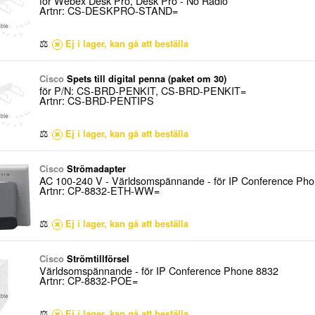
för Webex Desk Pro, Desk Pro - No Radio
Artnr: CS-DESKPRO-STAND=
⚖
Ej i lager, kan gå att beställa
Cisco
Spets till digital penna (paket om 30)
för P/N: CS-BRD-PENKIT, CS-BRD-PENKIT=
Artnr: CS-BRD-PENTIPS
⚖
Ej i lager, kan gå att beställa
Cisco
Strömadapter
AC 100-240 V - Världsomspännande - för IP Conference Ph
Artnr: CP-8832-ETH-WW=
⚖
Ej i lager, kan gå att beställa
Cisco
Strömtillförsel
Världsomspännande - för IP Conference Phone 8832
Artnr: CP-8832-POE=
⚖
Ej i lager, kan gå att beställa