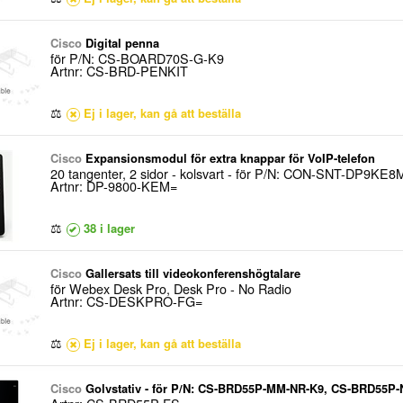
Cisco
Digital penna
för P/N: CS-BOARD70S-G-K9
Artnr: CS-BRD-PENKIT
⚖
Ej i lager, kan gå att beställa
Cisco
Expansionsmodul för extra knappar för VoIP-telefon
20 tangenter, 2 sidor - kolsvart - för P/N: CON-SNT-DP9KE8
Artnr: DP-9800-KEM=
⚖
38 i lager
Cisco
Gallersats till videokonferenshögtalare
för Webex Desk Pro, Desk Pro - No Radio
Artnr: CS-DESKPRO-FG=
⚖
Ej i lager, kan gå att beställa
Cisco
Golvstativ - för P/N: CS-BRD55P-MM-NR-K9, CS-BRD55