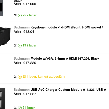
Black
Artnr: 917.000
⚖
25 i lager
Bachmann
Keystone module -1xHDMI (Front: HDMI socket /
Artnr: 918.041
⚖
19 i lager
Bachmann
Module w/VGA, 3.5mm o HDMI 917.226, Black
Artnr: 917.226
⚖
Ej i lager, kan gå att beställa
Bachmann
USB AoC Charger Custom Module 917.227, USB A + 
Artnr: 917.227
⚖
9 i lager