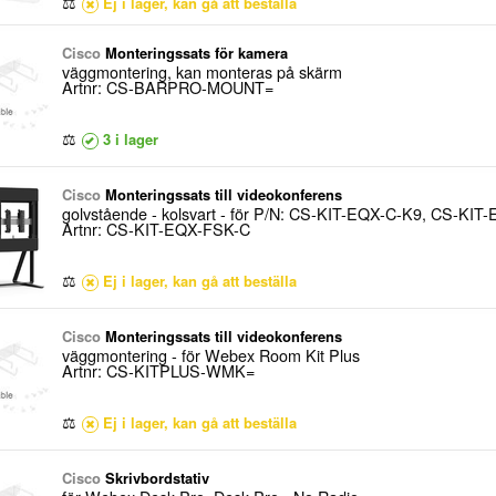
⚖
Ej i lager, kan gå att beställa
Cisco
Monteringssats för kamera
väggmontering, kan monteras på skärm
Artnr: CS-BARPRO-MOUNT=
⚖
3 i lager
Cisco
Monteringssats till videokonferens
golvstående - kolsvart - för P/N: CS-KIT-EQX-C-K9, CS-K
Artnr: CS-KIT-EQX-FSK-C
⚖
Ej i lager, kan gå att beställa
Cisco
Monteringssats till videokonferens
väggmontering - för Webex Room Kit Plus
Artnr: CS-KITPLUS-WMK=
⚖
Ej i lager, kan gå att beställa
Cisco
Skrivbordstativ