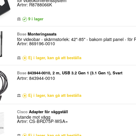
för videokonferenssystem
Artnr: R8788066K
⚖
9 i lager
Bose
Monteringssats
för videobar - skärmstorlek: 42"-85" - bakom platt panel - f
Artnr: 869196-0010
⚖
Ej i lager, kan gå att beställa
Bose
843944-0010, 2 m, USB 3.2 Gen 1 (3.1 Gen 1), Svart
Artnr: 843944-0010
⚖
Ej i lager, kan gå att beställa
Cisco
Adapter för väggställ
lutande mot vägg
Artnr: CS-BRD75P-WSA=
⚖
Ej i lager, kan gå att beställa