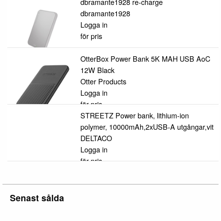
dbramante1928 re-charge
dbramante1928
Logga in
för pris
OtterBox Power Bank 5K MAH USB AoC
12W Black
Otter Products
Logga in
för pris
STREETZ Power bank, lithium-ion
polymer, 10000mAh,2xUSB-A utgångar,vit
DELTACO
Logga in
för pris
Senast sålda