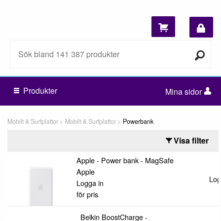
Produkter
Mina sidor
Mobilt & Surfplattor
Mobilt & Surfplattor
Powerbank
Visa filter
Apple - Power bank - MagSafe
Apple
Log
Logga in
för pris
Belkin BoostCharge -