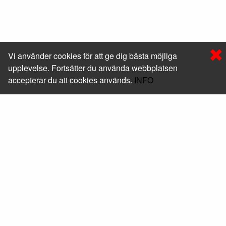
Vi använder cookies för att ge dig bästa möjliga
upplevelse. Fortsätter du använda webbplatsen
accepterar du att cookies används.
INFO
Foxway Sweden AB
Läs mer om oss
Kontakt
+46 (0) 10-205 05 50
shop@foxway.com
Hitta hit
Mera