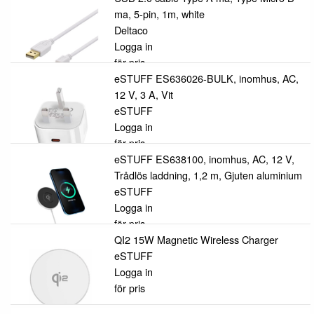
ma, 5-pin, 1m, white
Deltaco
Logga in
för pris
eSTUFF ES636026-BULK, inomhus, AC,
12 V, 3 A, Vit
eSTUFF
Logga in
för pris
eSTUFF ES638100, inomhus, AC, 12 V,
Trådlös laddning, 1,2 m, Gjuten aluminium
eSTUFF
Logga in
för pris
QI2 15W Magnetic Wireless Charger
eSTUFF
Logga in
för pris