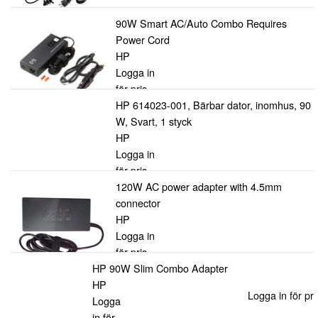
90W Smart AC/Auto Combo Requires
Power Cord
HP
Logga in
för pris
HP 614023-001, Bärbar dator, inomhus, 90
W, Svart, 1 styck
HP
Logga in
för pris
120W AC power adapter with 4.5mm
connector
HP
Logga in
för pris
HP 90W Slim Combo Adapter
HP
Logga in för pri
Logga
in för