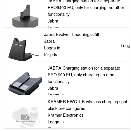
för pris
JABRA Charging station for a separate
PRO9400 EU, only for charging, no other
functionality
Jabra
Logga in
Jabra Evolve - Laddningsställ
för pris
Jabra
Logga
Logga in
för pris
JABRA Charging station for a separate
PRO 900 EU, only charging no other
functionality
Jabra
Logga in
för pris
KRAMER KWC-1 B wireless charging spot
black pre configured
Kramer Electronics
Logga in
för pris