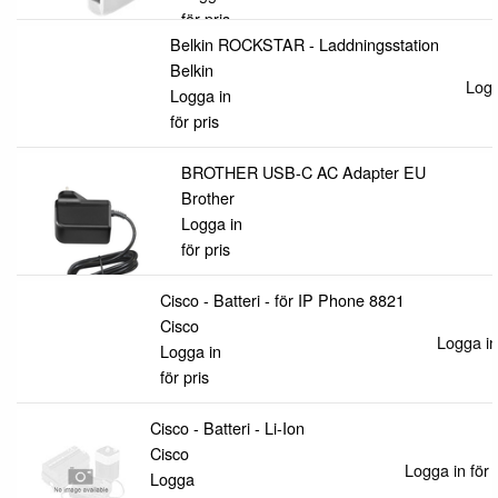
för pris
Belkin ROCKSTAR - Laddningsstation
Belkin
Logg
Logga in
för pris
BROTHER USB-C AC Adapter EU
Brother
Logga in
för pris
Cisco - Batteri - för IP Phone 8821
Cisco
Logga in 
Logga in
för pris
Cisco - Batteri - Li-Ion
Cisco
Logga in för 
Logga