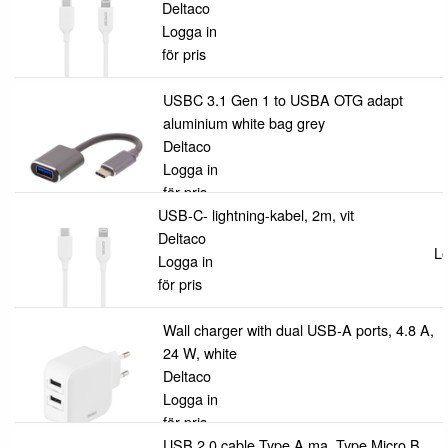
Deltaco
Logga in
för pris
USBC 3.1 Gen 1 to USBA OTG adapt
aluminium white bag grey
Deltaco
Logga in
för pris
USB-C- lightning-kabel, 2m, vit
Deltaco
Lo
Logga in
för pris
Wall charger with dual USB-A ports, 4.8 A,
24 W, white
Deltaco
Logga in
för pris
USB 2.0 cable Type A ma, Type Micro B