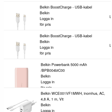
Belkin BoostCharge - USB-kabel
Belkin
L
Logga in
för pris
Belkin BoostCharge - USB-kabel
Belkin
L
Logga in
för pris
Belkin Powerbank 5000 mAh
/BPB004btC00
Belkin
Logga in
för pris
Belkin WCE001VF1MWH, inomhus, AC,
4,8 A, 1 m, Vit
Belkin
Logga in