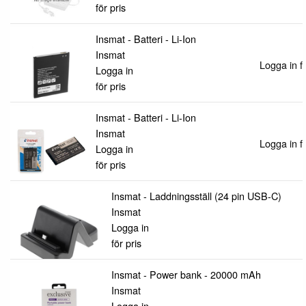
för pris
Insmat - Batteri - Li-Ion
Insmat
Logga in fö
Logga in
för pris
Insmat - Batteri - Li-Ion
Insmat
Logga in fö
Logga in
för pris
Insmat - Laddningsställ (24 pin USB-C)
Insmat
Logga in
för pris
Insmat - Power bank - 20000 mAh
Insmat
Logga in