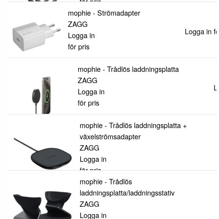
för pris
mophie - Strömadapter
ZAGG
Logga in fö
Logga in
för pris
mophie - Trådlös laddningsplatta
ZAGG
L
Logga in
för pris
mophie - Trådlös laddningsplatta +
växelströmsadapter
ZAGG
Logga in
för pris
mophie - Trådlös
laddningsplatta/laddningsstativ
ZAGG
Logga in