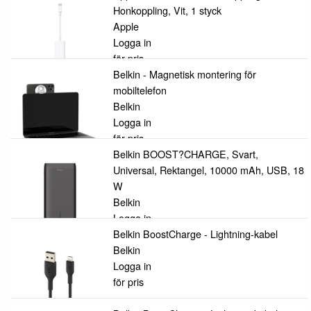
Honkoppling, Vit, 1 styck
Apple
Logga in
för pris
Belkin - Magnetisk montering för
mobiltelefon
Belkin
Logga in
för pris
Belkin BOOST?CHARGE, Svart,
Universal, Rektangel, 10000 mAh, USB, 18
W
Belkin
Logga in
för pris
Belkin BoostCharge - Lightning-kabel
Belkin
Logga in
för pris