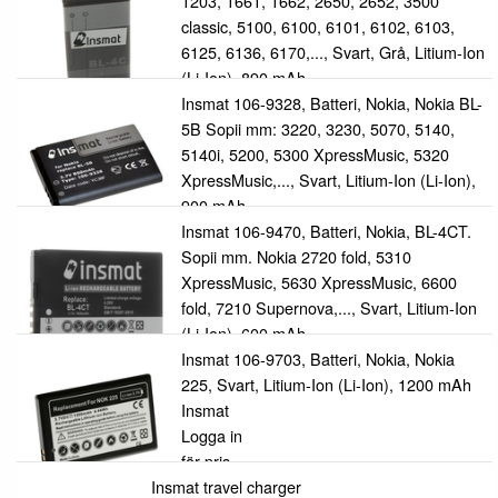
1203, 1661, 1662, 2650, 2652, 3500
classic, 5100, 6100, 6101, 6102, 6103,
6125, 6136, 6170,..., Svart, Grå, Litium-Ion
(Li-Ion), 890 mAh
Insmat
Insmat 106-9328, Batteri, Nokia, Nokia BL-
Logga in
5B Sopii mm: 3220, 3230, 5070, 5140,
för pris
5140i, 5200, 5300 XpressMusic, 5320
XpressMusic,..., Svart, Litium-Ion (Li-Ion),
900 mAh
Insmat
Insmat 106-9470, Batteri, Nokia, BL-4CT.
Logga in
Sopii mm. Nokia 2720 fold, 5310
för pris
XpressMusic, 5630 XpressMusic, 6600
fold, 7210 Supernova,..., Svart, Litium-Ion
(Li-Ion), 600 mAh
Insmat
Insmat 106-9703, Batteri, Nokia, Nokia
Logga in
225, Svart, Litium-Ion (Li-Ion), 1200 mAh
för pris
Insmat
Logga in
för pris
Insmat travel charger