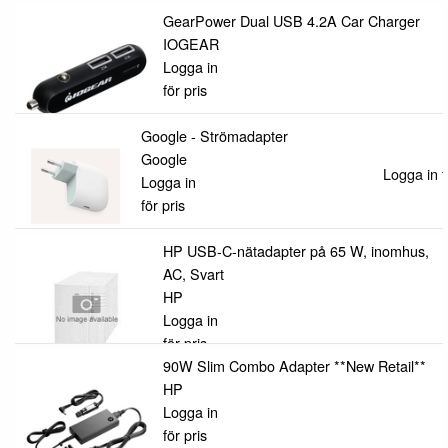
GearPower Dual USB 4.2A Car Charger
IOGEAR
Logga in
för pris
Google - Strömadapter
Google
Logga in f
Logga in
för pris
HP USB-C-nätadapter på 65 W, inomhus,
AC, Svart
HP
Logga in
för pris
90W Slim Combo Adapter **New Retail**
HP
Logga in
för pris