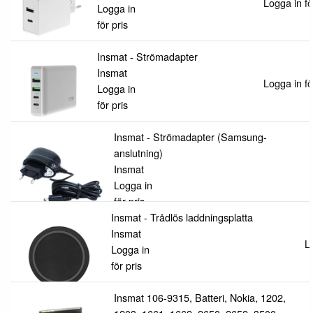
Logga in fö
Logga in
för pris
Insmat - Strömadapter
Insmat
Logga in fö
Logga in
för pris
Insmat - Strömadapter (Samsung-
anslutning)
Insmat
Logga in
för pris
Insmat - Trådlös laddningsplatta
Insmat
L
Logga in
för pris
Insmat 106-9315, Batteri, Nokia, 1202,