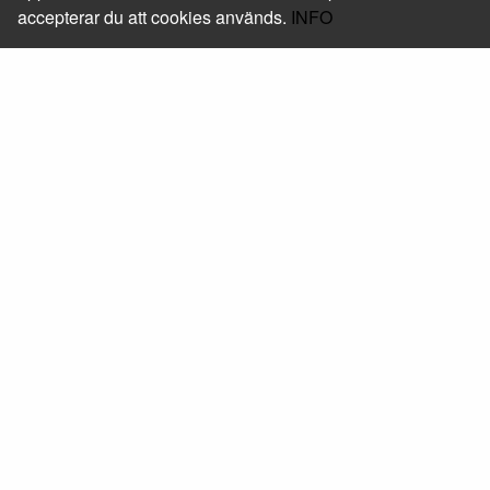
accepterar du att cookies används.
INFO
Foxway Sweden AB
Läs mer om oss
Kontakt
+46 (0) 10-205 05 50
shop@foxway.com
Hitta hit
Mera
Beställ skrivarservice
Följ oss
Facebook
Linkedin