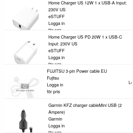
Home Charger US 12W 1 x USB-A Input:
230V US
eSTUFF
Logga in
för pris
Home Charger US PD 20W 1 x USB-C
Input: 230V US
eSTUFF
Logga in
för pris
FUJITSU 3-pin Power cable EU
Fujitsu
Lo
Logga in
för pris
Garmin KFZ charger cableMini USB (2
Ampere)
Garmin
Logga in
för pris