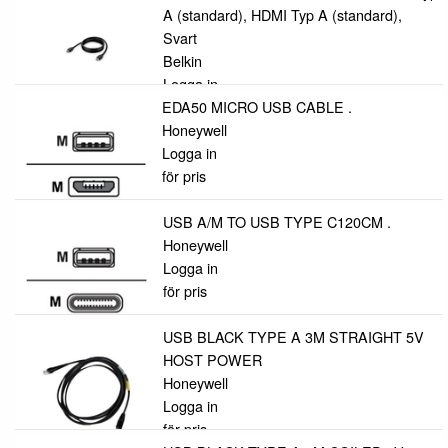
A (standard), HDMI Typ A (standard),
Svart
Belkin
Logga in
EDA50 MICRO USB CABLE .
för pris
Honeywell
Logga in
för pris
USB A/M TO USB TYPE C120CM .
Honeywell
Logga in
för pris
USB BLACK TYPE A 3M STRAIGHT 5V
HOST POWER
Honeywell
Logga in
för pris