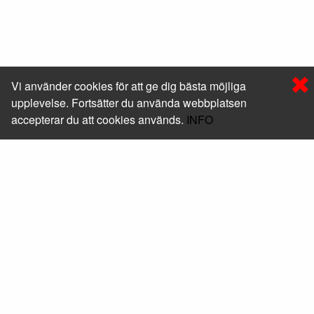
Vi använder cookies för att ge dig bästa möjliga
upplevelse. Fortsätter du använda webbplatsen
accepterar du att cookies används.
INFO
Foxway Sweden AB
Läs mer om oss
Kontakt
+46 (0) 10-205 05 50
shop@foxway.com
Hitta hit
Mera