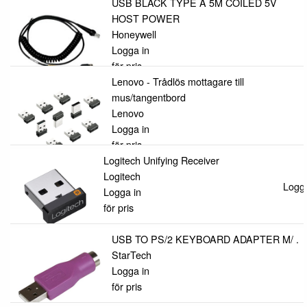
USB BLACK TYPE A 5M COILED 5V
HOST POWER
Honeywell
Logga in
för pris
Lenovo - Trådlös mottagare till
mus/tangentbord
Lenovo
Logga in
för pris
Logitech Unifying Receiver
Logitech
Logga
Logga in
för pris
USB TO PS/2 KEYBOARD ADAPTER M/ .
StarTech
Logga in
för pris