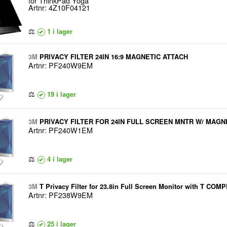
för ThinkPad Yoga
Artnr: 4Z10F04121
⚖
1 i lager
3M
PRIVACY FILTER 24IN 16:9 MAGNETIC ATTACH
Artnr: PF240W9EM
⚖
19 i lager
3M
PRIVACY FILTER FOR 24IN FULL SCREEN MNTR W/ MAGN
Artnr: PF240W1EM
⚖
4 i lager
3M
T Privacy Filter for 23.8in Full Screen Monitor with T CO
Artnr: PF238W9EM
(23.8"), 16:9, Skärm, Privatfilter för ramlösa datorskärmar, Bl
⚖
25 i lager