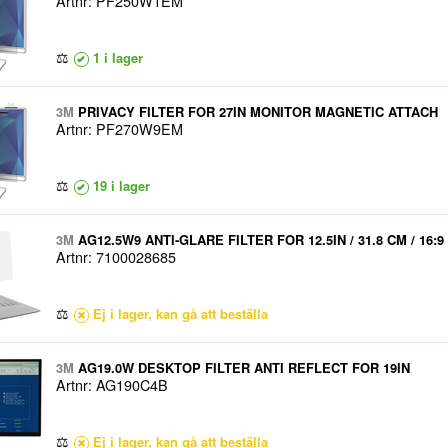
Artnr: PF250W1EM
⚖
1 i lager
3M
PRIVACY FILTER FOR 27IN MONITOR MAGNETIC ATTACH
Artnr: PF270W9EM
⚖
19 i lager
3M
AG12.5W9 ANTI-GLARE FILTER FOR 12.5IN / 31.8 CM / 16:9
Artnr: 7100028685
⚖
Ej i lager, kan gå att beställa
3M
AG19.0W DESKTOP FILTER ANTI REFLECT FOR 19IN
Artnr: AG190C4B
⚖
Ej i lager, kan gå att beställa