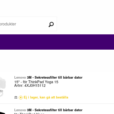
Lenovo
3M - Sekretessfilter till bärbar dator
15" - för ThinkPad Yoga 15
Artnr: 4XJ0H15112
⚖
Ej i lager, kan gå att beställa
Lenovo
3M - Sekretessfilter till bärbar dator