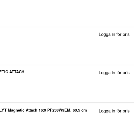
Logga in för pris
ETIC ATTACH
Logga in för pris
MPLYT Magnetic Attach 16:9 PF238W9EM, 60,5 cm
Logga in för pris
ändningsskydd, Avskildhet, 100,69750614 g