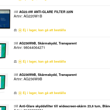
3M
AG22.0W ANTI-GLARE FILTER 22IN
Artnr: AG220W1B
⚖
Ej i lager, kan gå att beställa
3M
AG236W9B, Skärmskydd, Transparent
Artnr: 98044064271
⚖
Ej i lager, kan gå att beställa
3M
AG236W9B, Skärmskydd, Transparent
Artnr: AG236W9B
⚖
Ej i lager, kan gå att beställa
3M
Anti-Glare skyddsfilter till widescreen-skärm 23,6 tum, Blän