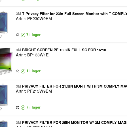
3M
T Privacy Filter for 23in Full Screen Monitor with T COMP
Artnr: PF230W9EM
16:9, Skärm, Privatfilter för ramlösa datorskärmar, Bländnings
⚖
7 i lager
3M
BRIGHT SCREEN PF 13.3IN FULL SC FOR 16:10
Artnr: BP133W1E
⚖
1 i lager
3M
PRIVACY FILTER FOR 21.5IN MONIT WITH 3M COMPLY MAG
Artnr: PF215W9EM
⚖
7 i lager
3M
PRIVACY FILTER FOR 25IN MONITOR W/ 3M COMPLY MAGN