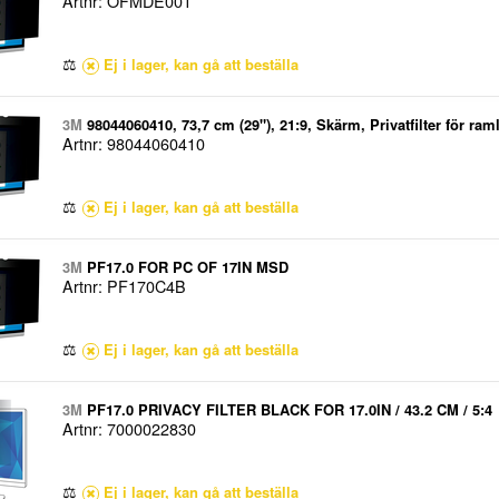
Artnr: OFMDE001
⚖
Ej i lager, kan gå att beställa
3M
98044060410, 73,7 cm (29"), 21:9, Skärm, Privatfilter för r
Artnr: 98044060410
⚖
Ej i lager, kan gå att beställa
3M
PF17.0 FOR PC OF 17IN MSD
Artnr: PF170C4B
⚖
Ej i lager, kan gå att beställa
3M
PF17.0 PRIVACY FILTER BLACK FOR 17.0IN / 43.2 CM / 5:4
Artnr: 7000022830
⚖
Ej i lager, kan gå att beställa