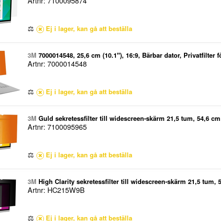
Artnr: 7100095874
⚖
Ej i lager, kan gå att beställa
3M
7000014548, 25,6 cm (10.1"), 16:9, Bärbar dator, Privatfilter
Artnr: 7000014548
⚖
Ej i lager, kan gå att beställa
3M
Guld sekretessfilter till widescreen-skärm 21,5 tum, 54,6 cm 
Artnr: 7100095965
datorskärmar, Avskildhet, 82 g
⚖
Ej i lager, kan gå att beställa
3M
High Clarity sekretessfilter till widescreen-skärm 21,5 tum, 5
Artnr: HC215W9B
datorskärmar, Glansigt, Avskildhet
⚖
Ej i lager, kan gå att beställa