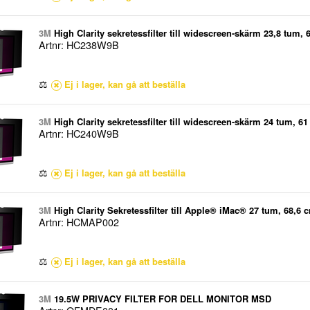
3M
High Clarity sekretessfilter till widescreen-skärm 23,8 tum, 6
Artnr: HC238W9B
datorskärmar, Glansigt, Avskildhet
⚖
Ej i lager, kan gå att beställa
3M
High Clarity sekretessfilter till widescreen-skärm 24 tum, 61 
Artnr: HC240W9B
datorskärmar, Glansigt, Avskildhet
⚖
Ej i lager, kan gå att beställa
3M
High Clarity Sekretessfilter till Apple® iMac® 27 tum, 68,6 c
Artnr: HCMAP002
datorskärmar, Glansigt, 157 g
⚖
Ej i lager, kan gå att beställa
3M
19.5W PRIVACY FILTER FOR DELL MONITOR MSD