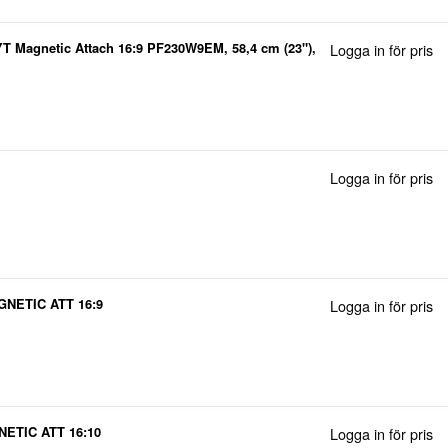
LYT Magnetic Attach 16:9 PF230W9EM, 58,4 cm (23"),
Logga in för pris
skydd, Avskildhet, 94,34721296 g
Logga in för pris
NETIC ATT 16:9
Logga in för pris
ETIC ATT 16:10
Logga in för pris