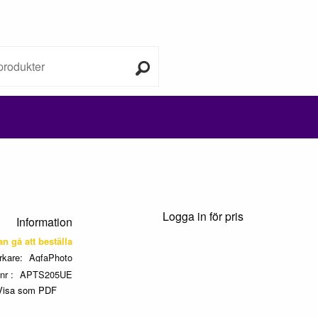
Logga in för pris
Information
kan gå att beställa
erkare
AgfaPhoto
tnr
APTS205UE
Visa som PDF