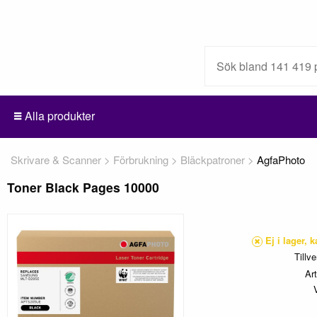
Alla produkter
Skrivare & Scanner
Förbrukning
Bläckpatroner
AgfaPhoto
Toner Black Pages 10000
Ej i lager, 
Tillv
Ar