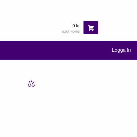
0 kr
exkl moms
Logga in
⚖