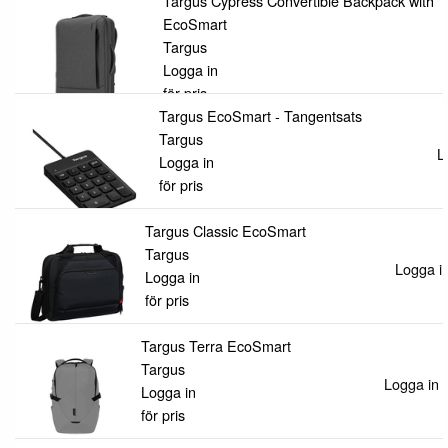
Targus Cypress Convertible Backpack with
EcoSmart
Targus
Logga in
för pris
Targus EcoSmart - Tangentsats
Targus
L
Logga in
för pris
Targus Classic EcoSmart
Targus
Logga in
Logga in
för pris
Targus Terra EcoSmart
Targus
Logga in f
Logga in
för pris