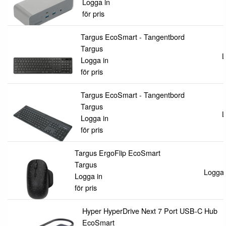
Logga in
för pris
Targus EcoSmart - Tangentbord
Targus
L
Logga in
för pris
Targus EcoSmart - Tangentbord
Targus
L
Logga in
för pris
Targus ErgoFlip EcoSmart
Targus
Logga i
Logga in
för pris
Hyper HyperDrive Next 7 Port USB-C Hub
EcoSmart