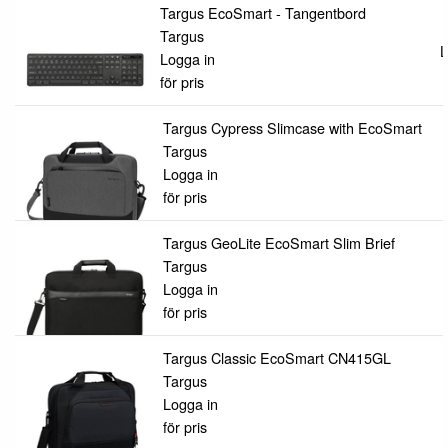
Targus EcoSmart - Tangentbord
Targus
L
Logga in
för pris
Targus Cypress Slimcase with EcoSmart
Targus
Logga in
för pris
Targus GeoLite EcoSmart Slim Brief
Targus
Logga in
för pris
Targus Classic EcoSmart CN415GL
Targus
Logga in
för pris