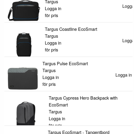
Targus
Logga 
Logga in
för pris
Targus Coastline EcoSmart
Targus
Logga 
Logga in
för pris
Targus Pulse EcoSmart
Targus
Logga in f
Logga in
för pris
Targus Cypress Hero Backpack with
EcoSmart
Targus
Logga in
för pris
Targus EcoSmart - Tangentbord