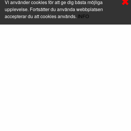
Vi använder cookies för att ge dig bästa möjliga
upplevelse. Fortsätter du använda webbplatsen
accepterar du att cookies används.
INFO
Foxway Sweden AB
Läs mer om oss
Kontakt
+46 (0) 10-205 05 50
shop@foxway.com
Hitta hit
Mera
Beställ skrivarservice
Följ oss
Facebook
Linkedin