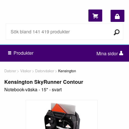
Produkter
Mina sidor
Datorer
Väskor
Datorväskor
Kensington
Kensington SkyRunner Contour
Notebook-väska - 15" - svart