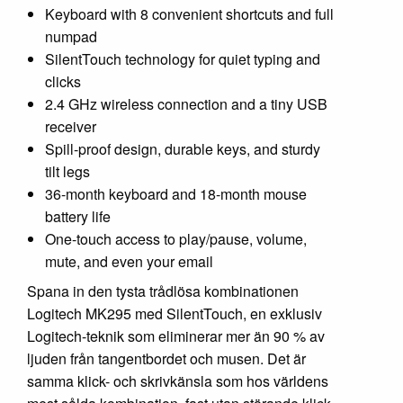
Keyboard with 8 convenient shortcuts and full
numpad
SilentTouch technology for quiet typing and
clicks
2.4 GHz wireless connection and a tiny USB
receiver
Spill-proof design, durable keys, and sturdy
tilt legs
36-month keyboard and 18-month mouse
battery life
One-touch access to play/pause, volume,
mute, and even your email
Spana in den tysta trådlösa kombinationen
Logitech MK295 med SilentTouch, en exklusiv
Logitech-teknik som eliminerar mer än 90 % av
ljuden från tangentbordet och musen. Det är
samma klick- och skrivkänsla som hos världens