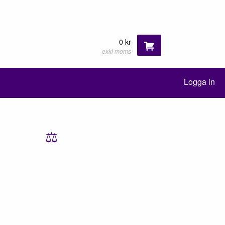
0 kr
exkl moms
Logga in
⚖