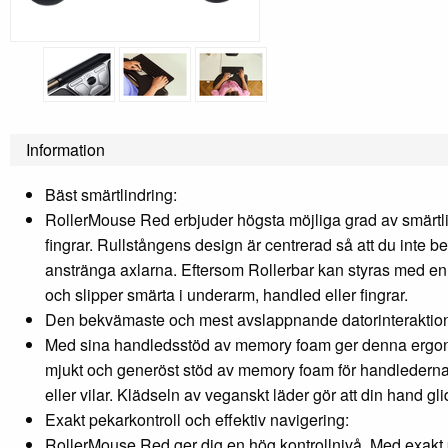
Information
Bäst smärtlindring:
RollerMouse Red erbjuder högsta möjliga grad av smärtli
fingrar. Rullstångens design är centrerad så att du inte beh
anstränga axlarna. Eftersom Rollerbar kan styras med e
och slipper smärta i underarm, handled eller fingrar.
Den bekvämaste och mest avslappnande datorinteraktio
Med sina handledsstöd av memory foam ger denna ergon
mjukt och generöst stöd av memory foam för handlederna 
eller vilar. Klädseln av veganskt läder gör att din hand glid
Exakt pekarkontroll och effektiv navigering:
RollerMouse Red ger dig en hög kontrollnivå. Med exakt