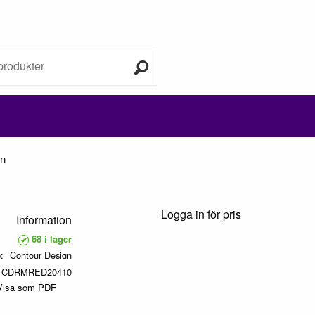
gn
Logga in för pris
Information
68 i lager
e
Contour Design
CDRMRED20410
Visa som PDF