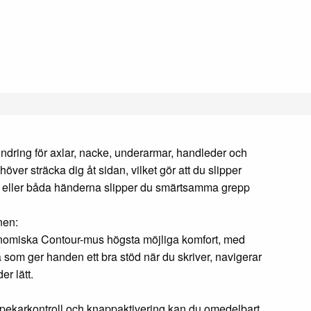
ndring för axlar, nacke, underarmar, handleder och
över sträcka dig åt sidan, vilket gör att du slipper
n eller båda händerna slipper du smärtsamma grepp
nen:
omiska Contour-mus högsta möjliga komfort, med
som ger handen ett bra stöd när du skriver, navigerar
er lätt.
 pekarkontroll och knappaktivering kan du omedelbart