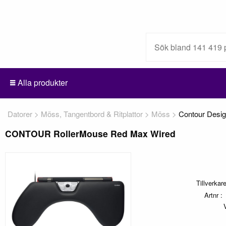
Alla produkter
Datorer
Möss, Tangentbord & Ritplattor
Möss
Contour Desi
CONTOUR RollerMouse Red Max Wired
Tillverkar
Artnr