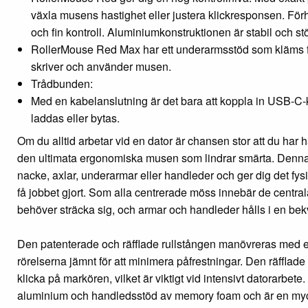
växla musens hastighet eller justera klickresponsen. Fö
och fin kontroll. Aluminiumkonstruktionen är stabil och st
RollerMouse Red Max har ett underarmsstöd som kläms fas
skriver och använder musen.
Trådbunden:
Med en kabelanslutning är det bara att koppla in USB-C-
laddas eller bytas.
Om du alltid arbetar vid en dator är chansen stor att du har h
den ultimata ergonomiska musen som lindrar smärta. Denna m
nacke, axlar, underarmar eller handleder och ger dig det fys
få jobbet gjort. Som alla centrerade möss innebär de central
behöver sträcka sig, och armar och handleder hålls i en bekv
Den patenterade och räfflade rullstången manövreras med 
rörelserna jämnt för att minimera påfrestningar. Den räfflade
klicka på markören, vilket är viktigt vid intensivt datorarbe
aluminium och handledsstöd av memory foam och är en my