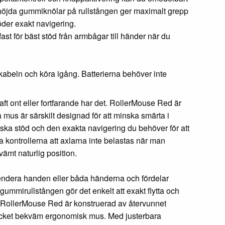
rhöjda gummiknölar på rullstången ger maximalt grepp
öder exakt navigering.
t för bäst stöd från armbågar till händer när du
kabeln och köra igång. Batterierna behöver inte
aft ont eller fortfarande har det. RollerMouse Red är
us är särskilt designad för att minska smärta i
iska stöd och den exakta navigering du behöver för att
a kontrollerna att axlarna inte belastas när man
ämt naturlig position.
endera handen eller båda händerna och fördelar
 gummirullstången gör det enkelt att exakt flytta och
te. RollerMouse Red är konstruerad av återvunnet
cket bekväm ergonomisk mus. Med justerbara