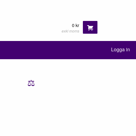
0 kr
exkl moms
Logga in
⚖