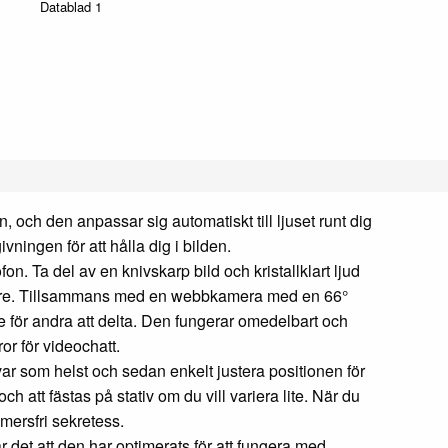
Datablad 1
och den anpassar sig automatiskt till ljuset runt dig
vningen för att hålla dig i bilden.
 Ta del av en knivskarp bild och kristallklart ljud
bättre. Tillsammans med en webbkamera med en 66°
e för andra att delta. Den fungerar omedelbart och
r för videochatt.
r som helst och sedan enkelt justera positionen för
h att fästas på stativ om du vill variera lite. När du
mersfri sekretess.
et att den har optimerats för att fungera med