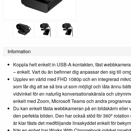
Information
Koppla helt enkelt in USB-A-kontakten, fäst webbkameran, 
– enkelt. Vart du än befinner dig anpassar den sig till omgi
Upplev en värld med FHD 1080p och en integrerad mikrofon.
som får dig att se så bra ut som möjligt och låta ännu 
vidvinkel för en naturlig konversationskänsla och utrymm
enkelt med Zoom, Microsoft Teams och andra programvaro
Du kan enkelt fästa webbkameran på en bildskärm eller va
den perfekta bilden. Den har också stöd för 360º rotation oc
är klar fästs det medföljande linsskyddet enkelt för bekym
När en enhet har Works With Chromebook-märket innebär d