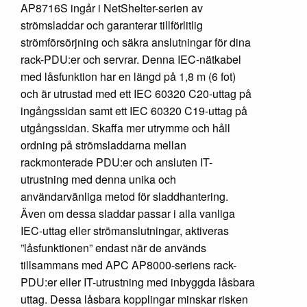
AP8716S ingår i NetShelter-serien av
strömsladdar och garanterar tillförlitlig
strömförsörjning och säkra anslutningar för dina
rack-PDU:er och servrar. Denna IEC-nätkabel
med låsfunktion har en längd på 1,8 m (6 fot)
och är utrustad med ett IEC 60320 C20-uttag på
ingångssidan samt ett IEC 60320 C19-uttag på
utgångssidan. Skaffa mer utrymme och håll
ordning på strömsladdarna mellan
rackmonterade PDU:er och ansluten IT-
utrustning med denna unika och
användarvänliga metod för sladdhantering.
Även om dessa sladdar passar i alla vanliga
IEC-uttag eller strömanslutningar, aktiveras
”låsfunktionen” endast när de används
tillsammans med APC AP8000-seriens rack-
PDU:er eller IT-utrustning med inbyggda låsbara
uttag. Dessa låsbara kopplingar minskar risken