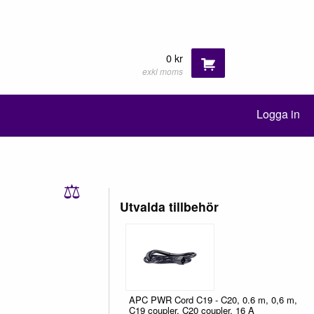
0 kr
exkl moms
Logga in
⚖
Utvalda tillbehör
APC PWR Cord C19 - C20, 0.6 m, 0,6 m,
C19 coupler, C20 coupler, 16 A