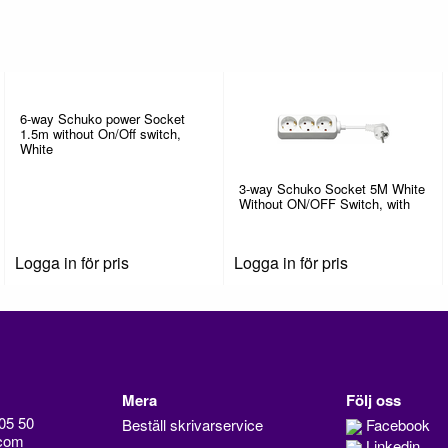
6-way Schuko power Socket
1.5m without On/Off switch,
White
3-way Schuko Socket 5M White
Without ON/OFF Switch, with
Logga in för pris
Logga in för pris
Mera
Följ oss
05 50
Beställ skrivarservice
Facebook
com
Linkedin